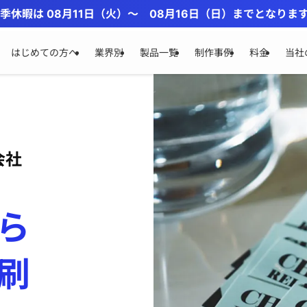
季休暇は 08月11日（火）〜 08月16日（日）までとなりま
はじめての方へ
業界別
製品一覧
制作事例
料金
当社
会社
ら
刷