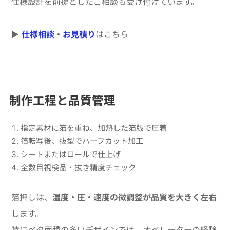
仕様設計を前提としたご相談も受け付けています。
▶
仕様相談
・
お見積り
はこちら
制作工程と品質管理
指定素材に箔を重ね、加熱した箔版で圧着
箔転写後、抜型でハーフカット加工
シートまたはロールで仕上げ
全数目視検品・抜き精度チェック
箔押しは、
温度・圧・速度の微調整が品質を大きく左右
します。
特にベタ面積の多いデザインでは、オペレーターの経験