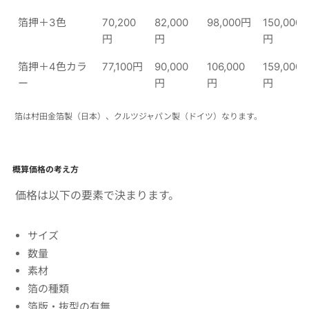
箔押＋3色
70,200
82,000
98,000円
150,000
円
円
円
箔押＋4色カラ
77,100円
90,000
106,000
159,000
ー
円
円
円
箔は村田金箔製（日本）、クルツジャパン製（ドイツ）なります。
概算価格の考え方
価格は以下の要素で決まります。
サイズ
数量
素材
箔の種類
箔版・抜型の有無