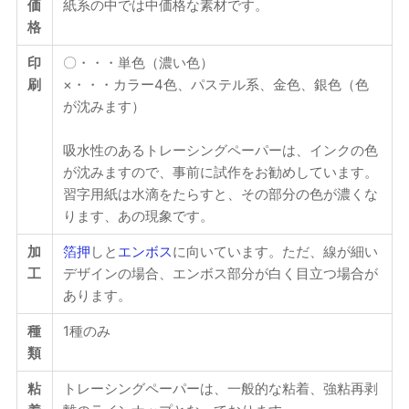
価
紙系の中では中価格な素材です。
格
印
〇・・・単色（濃い色）
刷
×・・・カラー4色、パステル系、金色、銀色（色
が沈みます）
吸水性のあるトレーシングペーパーは、インクの色
が沈みますので、事前に試作をお勧めしています。
習字用紙は水滴をたらすと、その部分の色が濃くな
ります、あの現象です。
加
箔押
しと
エンボス
に向いています。ただ、線が細い
工
デザインの場合、エンボス部分が白く目立つ場合が
あります。
種
1種のみ
類
粘
トレーシングペーパーは、一般的な粘着、強粘再剥