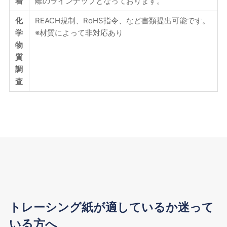
着
離のラインナップとなっております。
化
REACH規制、RoHS指令、など書類提出可能です。
学
※材質によって非対応あり
物
質
調
査
トレーシング紙が適しているか迷って
いる方へ