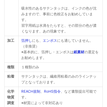
吸水性のあるサテンタックは、インクの色が沈
みますので、事前に色校正をお勧めしていま
す。
習字用紙は水滴をたらすと、その部分の色が濃
くなります、あの現象です。
加工
箔押し
にも、
エンボス
にも適していません。
（非推奨）
※基本的に、箔押し・エンボスは
紙素材
の選定を
お勧めします。
種類
１種類のみ
粘着
サテンタックは、繊維用粘着のみのラインナッ
プとなっております。
化学
REACH規制
、
RoHS指令
、など書類提出可能で
物質
す。
調査
※材質によって非対応あり