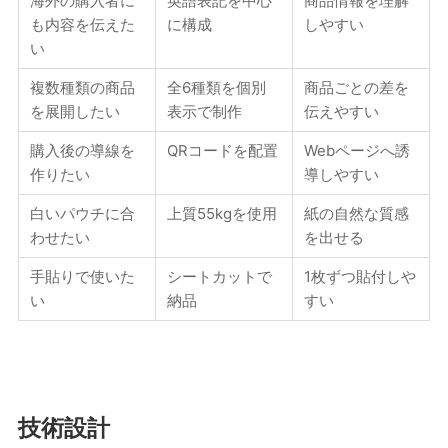
海外の購入者に
英語表記を中心
商品情報を理解
も内容を伝えた
に構成
しやすい
い
複数種類の商品
全6種類を個別
商品ごとの差を
を展開したい
表示で制作
伝えやすい
購入後の導線を
QRコードを配置
Webページへ誘
作りたい
導しやすい
白いパウチに合
上質55kgを使用
紙の自然な質感
わせたい
を出せる
手貼りで使いた
シートカットで
1枚ずつ貼付しや
い
納品
すい
技術設計