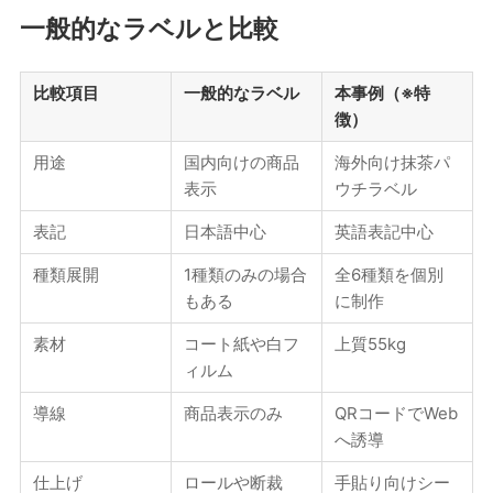
一般的なラベルと比較
比較項目
一般的なラベル
本事例（※特
徴）
用途
国内向けの商品
海外向け抹茶パ
表示
ウチラベル
表記
日本語中心
英語表記中心
種類展開
1種類のみの場合
全6種類を個別
もある
に制作
素材
コート紙や白フ
上質55kg
ィルム
導線
商品表示のみ
QRコードでWeb
へ誘導
仕上げ
ロールや断裁
手貼り向けシー